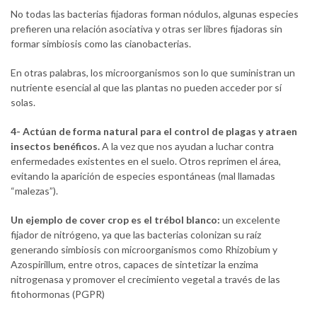
No todas las bacterias fijadoras forman nódulos, algunas especies
prefieren una relación asociativa y otras ser libres fijadoras sin
formar simbiosis como las cianobacterias.
En otras palabras, los microorganismos son lo que suministran un
nutriente esencial al que las plantas no pueden acceder por sí
solas.
4- Actúan de forma natural para el control de plagas y atraen
insectos benéficos.
A la vez que nos ayudan a luchar contra
enfermedades existentes en el suelo. Otros reprimen el área,
evitando la aparición de especies espontáneas (mal llamadas
“malezas”).
Un ejemplo de cover crop es el trébol blanco:
un excelente
fijador de nitrógeno, ya que las bacterias colonizan su raíz
generando simbiosis con microorganismos como Rhizobium y
Azospirillum, entre otros, capaces de sintetizar la enzima
nitrogenasa y promover el crecimiento vegetal a través de las
fitohormonas (PGPR)