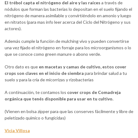
El trébol capta el nitrógeno del aire y las raíces
a través de
nódulos que forman las bacterias lo depositan en el suelo fijando el
nitrógeno de manera asimilable y convirtiéndolo en amonio y luego
en nitratos (para mas info leer acerca del Ciclo del Nitrógeno y sus
actores).
Además cumple la función de mulching vivo y pueden convertirse
una vez fijado el nitrógeno en forraje para los microorganismos o lo
que se conoce como green manure o abono verde.
Otro dato es que
en macetas y camas de cultivo, estos cover
crops son claves en el inicio de siembra
para brindar salud a tu
suelo y para la cría de micorrizas y rizobacterias
A continuación, te contamos los
cover crops de Comadreja
orgánica que tenés disponible para usar en tu cultivo.
(Vienen en bolsa zipper para que las conserves fácilmente y libre de
peletizado químico o fungicidas)
Vicia Villosa