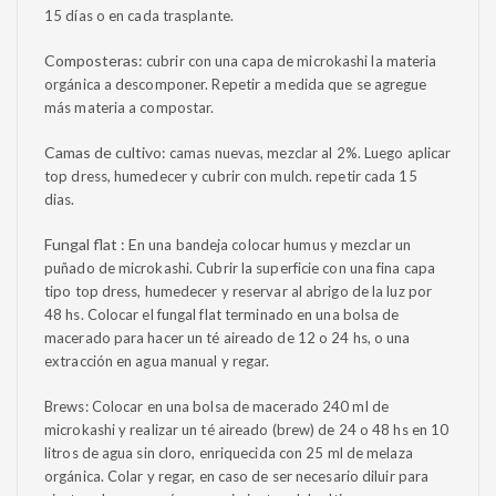
15 días o en cada trasplante.
Composteras:
cubrir con una capa de microkashi la materia
orgánica a descomponer. Repetir a medida que se agregue
más materia a compostar.
Camas de cultivo:
camas nuevas, mezclar al 2%. Luego aplicar
top dress, humedecer y cubrir con mulch. repetir cada 15
dias.
Fungal flat : E
n una bandeja colocar humus y mezclar un
puñado de microkashi. Cubrir la superficie con una fina capa
tipo top dress, humedecer y reservar al abrigo de la luz por
48 hs. Colocar el fungal flat terminado en una bolsa de
macerado para hacer un té aireado de 12 o 24 hs, o una
extracción en agua manual y regar.
Brews: C
olocar en una bolsa de macerado 240 ml de
microkashi y realizar un té aireado (brew) de 24 o 48 hs en 10
litros de agua sin cloro, enriquecida con 25 ml de melaza
orgánica. Colar y regar, en caso de ser necesario diluir para