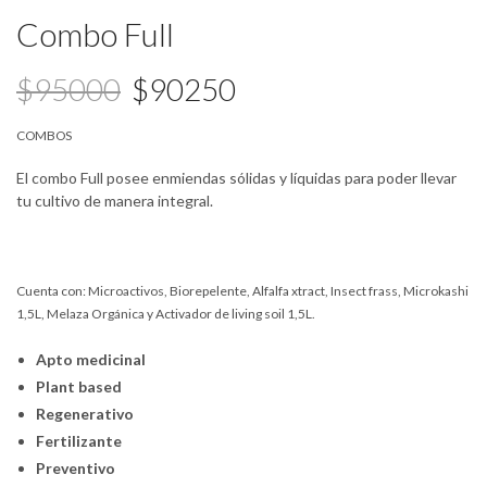
Combo Full
$95000
$90250
COMBOS
El combo Full posee enmiendas sólidas y líquidas para poder llevar
tu cultivo de manera integral.
Cuenta con: Microactivos, Biorepelente, Alfalfa xtract, Insect frass, Microkashi
1,5L, Melaza Orgánica y Activador de living soil 1,5L.
Apto medicinal
Plant based
Regenerativo
Fertilizante
Preventivo